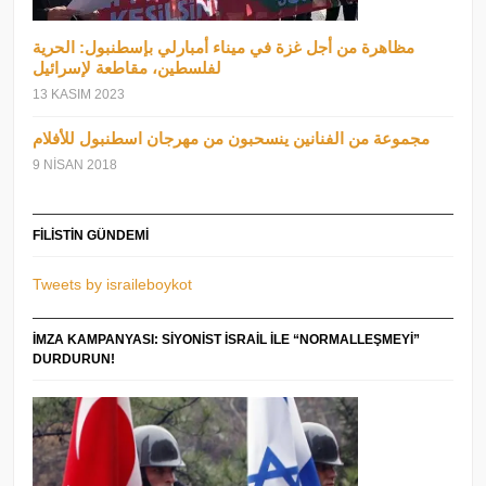
مظاهرة من أجل غزة في ميناء أمبارلي بإسطنبول: الحرية
لفلسطين، مقاطعة لإسرائيل
13 KASIM 2023
مجموعة من الفنانين ينسحبون من مهرجان اسطنبول للأفلام
9 NISAN 2018
FILISTIN GÜNDEMI
Tweets by israileboykot
İMZA KAMPANYASI: SIYONIST İSRAIL ILE “NORMALLEŞMEYI”
DURDURUN!