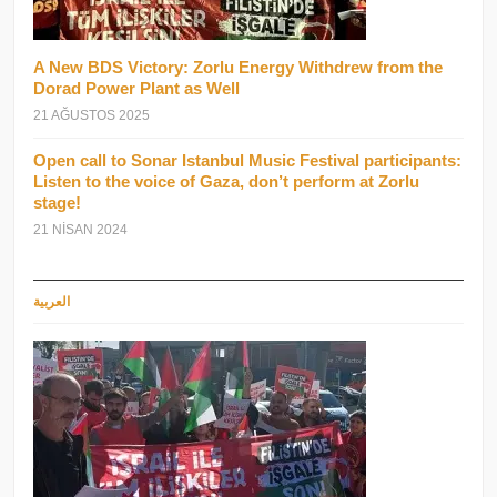
A New BDS Victory: Zorlu Energy Withdrew from the
Dorad Power Plant as Well
21 AĞUSTOS 2025
Open call to Sonar Istanbul Music Festival participants:
Listen to the voice of Gaza, don’t perform at Zorlu
stage!
21 NISAN 2024
العربية