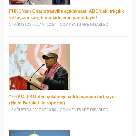
FHKC’den Charlottesville açıklaması: ABD’deki ırkçılık
ve faşizm karşıtı mücadelenin yanındayız!
17 AĞUSTOS 2017 AT 12:57
COMMENTS ARE DISABLED
“FHKC, FKÖ’den çekilmeyi ciddi manada tartışıyor”
(Halid Barakat ile röportaj)
13 AĞUSTOS 2017 AT 10:50
COMMENTS ARE DISABLED