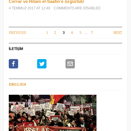
Cerrar ve Hitam el-Saafin’e özgürlük!
4 TEMMUZ 2017 AT 12:40
COMMENTS ARE DISABLED
PREVIOUS
1
2
3
4
5
…
7
NEXT
İLETİŞİM
ENGLISH