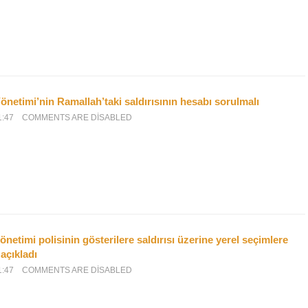
önetimi’nin Ramallah’taki saldırısının hesabı sorulmalı
1:47
COMMENTS ARE DISABLED
önetimi polisinin gösterilere saldırısı üzerine yerel seçimlere
açıkladı
1:47
COMMENTS ARE DISABLED