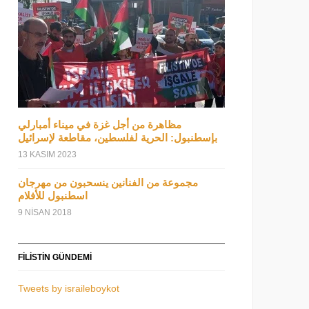
مظاهرة من أجل غزة في ميناء أمبارلي
بإسطنبول: الحرية لفلسطين، مقاطعة لإسرائيل
13 KASIM 2023
مجموعة من الفنانين ينسحبون من مهرجان
اسطنبول للأفلام
9 NISAN 2018
FILISTIN GÜNDEMI
Tweets by israileboykot