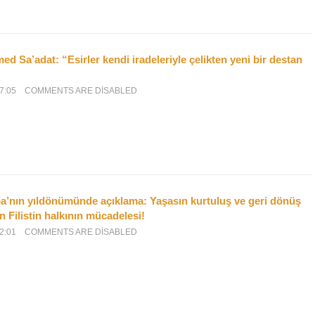
d Sa’adat: “Esirler kendi iradeleriyle çelikten yeni bir destan
7:05
COMMENTS ARE DISABLED
’nın yıldönümünde açıklama: Yaşasın kurtuluş ve geri dönüş
n Filistin halkının mücadelesi!
2:01
COMMENTS ARE DISABLED