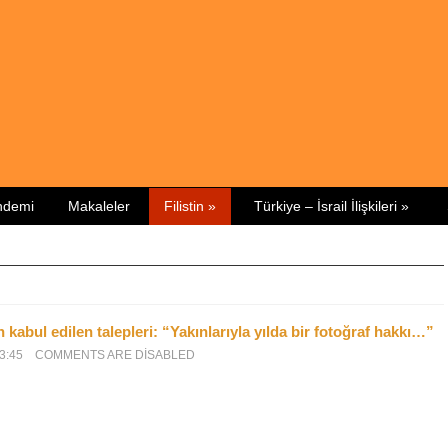
ündemi
Makaleler
Filistin
»
Türkiye – İsrail İlişkileri
»
rin kabul edilen talepleri: “Yakınlarıyla yılda bir fotoğraf hakkı…”
3:45
COMMENTS ARE DISABLED