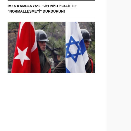
İMZA KAMPANYASI: SIYONIST İSRAIL ILE
“NORMALLEŞMEYI” DURDURUN!