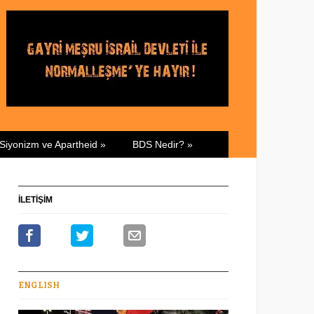
Siyonizm ve Apartheid
»
BDS Nedir?
»
İLETİŞİM
ENGLISH