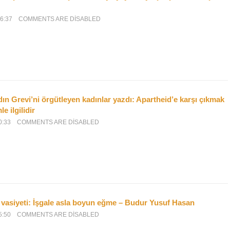
6:37
COMMENTS ARE DISABLED
ın Grevi’ni örgütleyen kadınlar yazdı: Apartheid’e karşı çıkmak
e ilgilidir
0:33
COMMENTS ARE DISABLED
ın vasiyeti: İşgale asla boyun eğme – Budur Yusuf Hasan
5:50
COMMENTS ARE DISABLED