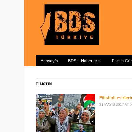
Anasayfa
BDS – Haberler
»
Filistin G
FILISTIN
Filistinli esirle
31 MAYIS 2017 AT 0