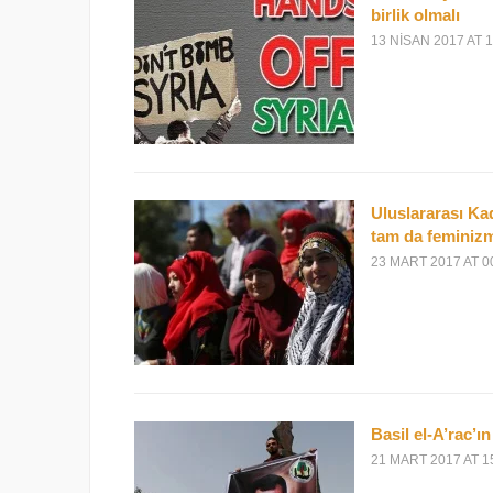
birlik olmalı
13 NISAN 2017 AT 1
Uluslararası Kad
tam da feminizml
23 MART 2017 AT 0
Basil el-A’rac’
21 MART 2017 AT 1