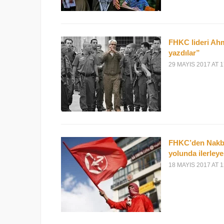
FHKC lideri Ahme
yazdılar”
29 MAYIS 2017 AT 1
FHKC’den Nakba
yolunda ilerleye
18 MAYIS 2017 AT 1