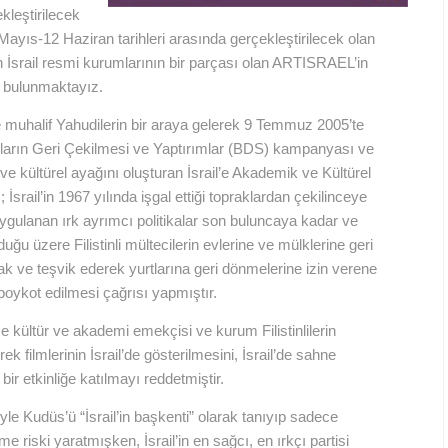
kleştirilecek
 Mayıs-12 Haziran tarihleri arasında gerçekleştirilecek olan
n İsrail resmi kurumlarının bir parçası olan ARTISRAEL’in
 bulunmaktayız.
e muhalif Yahudilerin bir araya gelerek 9 Temmuz 2005’te
ımların Geri Çekilmesi ve Yaptırımlar (BDS) kampanyası ve
ve kültürel ayağını oluşturan İsrail’e Akademik ve Kültürel
srail’in 1967 yılında işgal ettiği topraklardan çekilinceye
e uygulanan ırk ayrımcı politikalar son buluncaya kadar ve
uğu üzere Filistinli mültecilerin evlerine ve mülklerine geri
k ve teşvik ederek yurtlarına geri dönmelerine izin verene
e boykot edilmesi çağrısı yapmıştır.
e kültür ve akademi emekçisi ve kurum Filistinlilerin
ek filmlerinin İsrail’de gösterilmesini, İsrail’de sahne
bir etkinliğe katılmayı reddetmiştir.
le Kudüs’ü “İsrail’in başkenti” olarak tanıyıp sadece
me riski yaratmışken, İsrail’in en sağcı, en ırkçı partisi