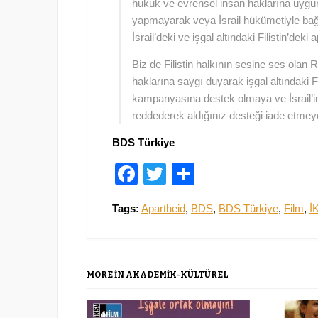
hukuk ve evrensel insan haklarına uygu
yapmayarak veya İsrail hükümetiyle bağ
İsrail’deki ve işgal altındaki Filistin’deki
Biz de Filistin halkının sesine ses olan R
haklarına saygı duyarak işgal altındaki Fi
kampanyasına destek olmaya ve İsrail’in
reddederek aldığınız desteği iade etmey
BDS Türkiye
Facebook
Twitter
Paylaş
Tags:
Apartheid
,
BDS
,
BDS Türkiye
,
Film
,
İ
MORE IN AKADEMIK-KÜLTÜREL