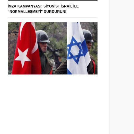
İMZA KAMPANYASI: SIYONIST İSRAIL ILE
“NORMALLEŞMEYI” DURDURUN!