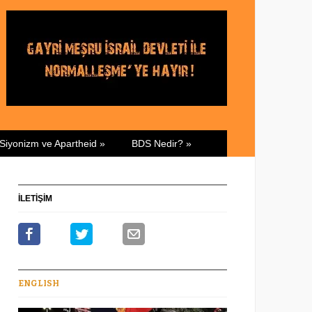
Siyonizm ve Apartheid
»
BDS Nedir?
»
İLETİŞİM
ENGLISH