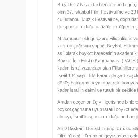
Bu yıl 6-17 Nisan tarihleri arasında gerçe
olan 37. İstanbul Film Festivali’ne ve 23
46. İstanbul Müzik Festivali’ne, doğruda
de sponsor olduğunu üzülerek öğrenmiş
Malumunuz olduğu üzere Filistinlilerin v
kuruluş çağrısını yaptığı Boykot, Yatır
asıl olarak boykot hareketinin akademik 
Boykot İçin Filistin Kampanyası (PACBI); İ
kadar, İsrail vatandaşı olan Filistinliler
İsrail 194 sayılı BM kararında şart koşuld
dönüş haklarına saygı duyarak, koruyara
kadar İsrail’in daimi ve tutarlı bir şekild
Aradan geçen on üç yıl içerisinde binlerc
boykot çağrısına uyup İsrail’i boykot eder
almayı, İsrail’in sponsor olduğu herhangi 
ABD Başkanı Donald Trump, bir oldubittiy
Filistin’i değil tüm bir bölgeyi savaşa çek