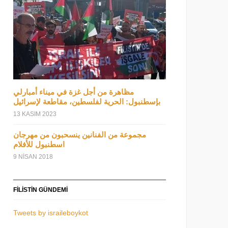
مظاهرة من أجل غزة في ميناء أمبارلي
بإسطنبول: الحرية لفلسطين، مقاطعة لإسرائيل
13 KASIM 2023
مجموعة من الفنانين ينسحبون من مهرجان
اسطنبول للأفلام
9 NISAN 2018
FILISTIN GÜNDEMI
Tweets by israileboykot