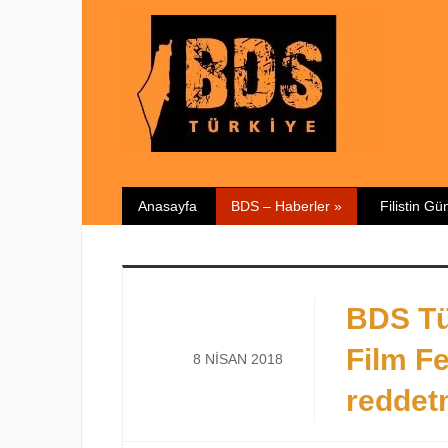
Anasayfa
BDS – Haberler
»
Filistin G
BDS Tü
Film Fe
8 NISAN 2018
reddetm