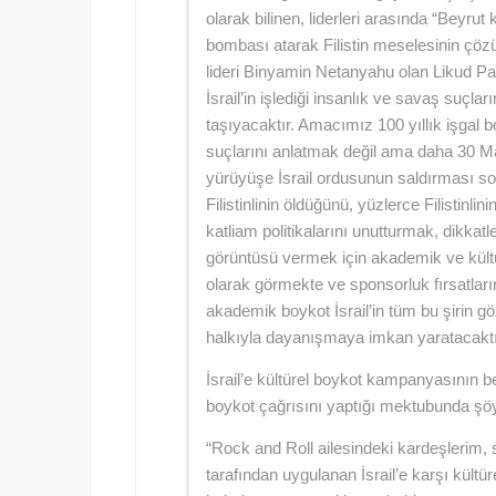
olarak bilinen, liderleri arasında “Beyrut 
bombası atarak Filistin meselesinin çöz
lideri Binyamin Netanyahu olan Likud Par
İsrail’in işlediği insanlık ve savaş suçla
taşıyacaktır. Amacımız 100 yıllık işgal bo
suçlarını anlatmak değil ama daha 30 Ma
yürüyüşe İsrail ordusunun saldırması s
Filistinlinin öldüğünü, yüzlerce Filistinlin
katliam politikalarını unutturmak, dikkat
görüntüsü vermek için akademik ve kültürel
olarak görmekte ve sponsorluk fırsatları
akademik boykot İsrail’in tüm bu şirin 
halkıyla dayanışmaya imkan yaratacaktı
İsrail’e kültürel boykot kampanyasının be
boykot çağrısını yaptığı mektubunda şö
“Rock and Roll ailesindeki kardeşlerim,
tarafından uygulanan İsrail’e karşı kültür