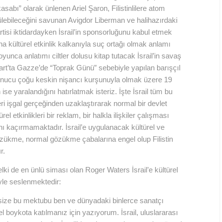
kasabı” olarak ünlenen Ariel Şaron, Filistinlilere atom
ülebileceğini savunan Avigdor Liberman ve halihazırdaki
tisi iktidardayken İsrail’in sponsorluğunu kabul etmek
rına kültürel etkinlik kalkanıyla suç ortağı olmak anlamı
yunca anlatımı ciltler dolusu kitap tutacak İsrail’in savaş
rt’ta Gazze’de “Toprak Günü” sebebiyle yapılan barışçıl
onucu çoğu keskin nişancı kurşunuyla olmak üzere 19
in ise yaralandığını hatırlatmak isteriz. İşte İsrail tüm bu
leri işgal gerçeğinden uzaklaştırarak normal bir devlet
 etkinlikleri bir reklam, bir halkla ilişkiler çalışması
nı kaçırmamaktadır. İsrail’e uygulanacak kültürel ve
gözükme, normal gözükme çabalarına engel olup Filistin
r.
lki de en ünlü siması olan Roger Waters İsrail’e kültürel
yle seslenmektedir:
 size bu mektubu ben ve dünyadaki binlerce sanatçı
el boykota katılmanız için yazıyorum. İsrail, uluslararası