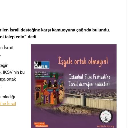
erilen İsrail desteğine karşı kamuoyuna çağrıda bulundu.
i talep edin” dedi
n İsrail
.
teğin
, İKSV’nin bu
uça ortak
.
ımladığı
ne İsrail