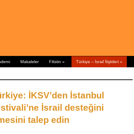
ündemi
Makaleler
Filistin
»
Türkiye – İsrail İlişkileri
»
rkiye: İKSV’den İstanbul
stivali’ne İsrail desteğini
esini talep edin