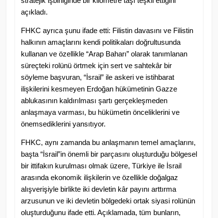
stratejik işbirliğinde bir kilometre taşı teşkil ettiğini
açıkladı.
FHKC ayrıca şunu ifade etti: Filistin davasını ve Filistin
halkının amaçlarını kendi politikaları doğrultusunda
kullanan ve özellikle “Arap Baharı” olarak tanımlanan
süreçteki rolünü örtmek için sert ve sahtekâr bir
söyleme başvuran, “İsrail” ile askeri ve istihbarat
ilişkilerini kesmeyen Erdoğan hükümetinin Gazze
ablukasının kaldırılması şartı gerçekleşmeden
anlaşmaya varması, bu hükümetin önceliklerini ve
önemsediklerini yansıtıyor.
FHKC, aynı zamanda bu anlaşmanın temel amaçlarını,
başta “İsrail”in önemli bir parçasını oluşturduğu bölgesel
bir ittifakın kurulması olmak üzere, Türkiye ile İsrail
arasında ekonomik ilişkilerin ve özellikle doğalgaz
alışverişiyle birlikte iki devletin kâr payını arttırma
arzusunun ve iki devletin bölgedeki ortak siyasi rolünün
oluşturduğunu ifade etti. Açıklamada, tüm bunların,