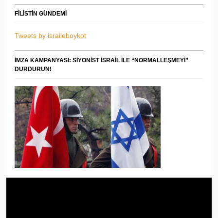
FILISTIN GÜNDEMI
Tweets by israileboykot
İMZA KAMPANYASI: SIYONIST İSRAIL ILE “NORMALLEŞMEYI”
DURDURUN!