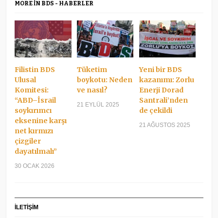
MORE IN BDS - HABERLER
Filistin BDS
Tüketim
Yeni bir BDS
Ulusal
boykotu: Neden
kazanımı: Zorlu
Komitesi:
ve nasıl?
Enerji Dorad
“ABD–İsrail
Santrali’nden
21 EYLÜL 2025
soykırımcı
de çekildi
eksenine karşı
21 AĞUSTOS 2025
net kırmızı
çizgiler
dayatılmalı”
30 OCAK 2026
İLETİŞİM