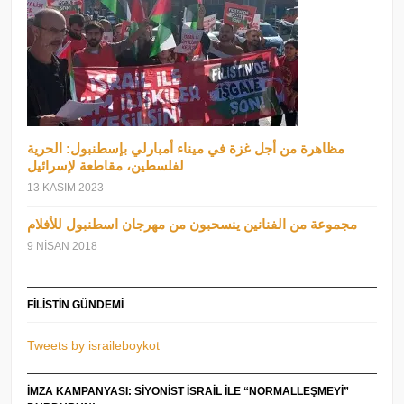
مظاهرة من أجل غزة في ميناء أمبارلي بإسطنبول: الحرية
لفلسطين، مقاطعة لإسرائيل
13 KASIM 2023
مجموعة من الفنانين ينسحبون من مهرجان اسطنبول للأفلام
9 NISAN 2018
FILISTIN GÜNDEMI
Tweets by israileboykot
İMZA KAMPANYASI: SIYONIST İSRAIL ILE “NORMALLEŞMEYI”